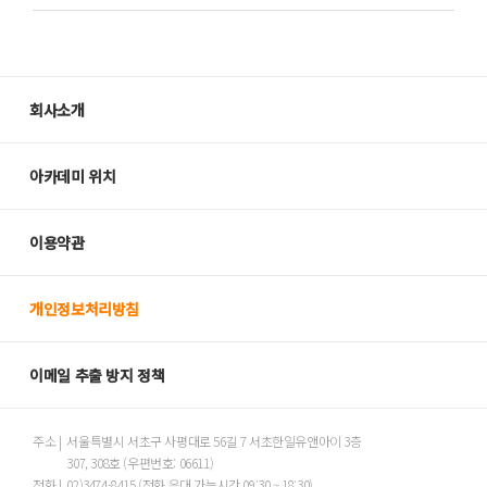
후불제라는 ‘선택지의 추가’를 통해, 어떤 학생이든
A.
교육비 후불 납부 방식은 대출과정이 아니기
원하는 배움을 누릴 방법을 만드는 과정입니다.
때문에
학생의 신용 등급에는 전혀 영향이 없고, 신용
정보를 조회 하지도 않습니다.
회사소개
아카데미 위치
이용약관
개인정보처리방침
이메일 추출 방지 정책
주소 |
서울특별시 서초구 사평대로 56길 7 서초한일유앤아이 3층
307, 308호 (우편번호: 06611)
전화 |
02)3474-8415 (전화 응대 가능시간 09:30 ~ 18:30)