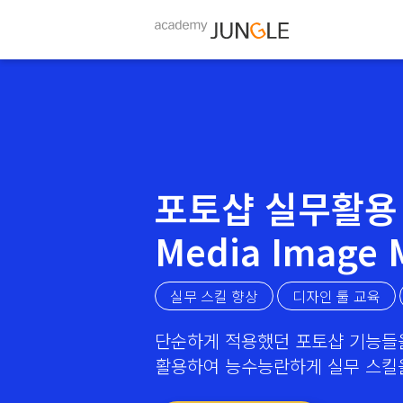
포트폴리오
잡 정글
인포메이션
인포메이션
아카데미정글 수강생들의 땀과 열정이
아카데미정글은 취업에 꼭 필요한
아카데미정글에 대해 궁금하신
아카데미정글의 다양한 소식과
배인 포트폴리오를 만나보실 수 있습니다.
다양한 정보를 제공하고 있습니다.
분들은 참고해주세요.
이야기를 소개합니다.
포토샵 실무활용 
Media Image 
실무 스킬 향상
디자인 툴 교육
단순하게 적용했던 포토샵 기능들
활용하여 능수능란하게 실무 스킬을