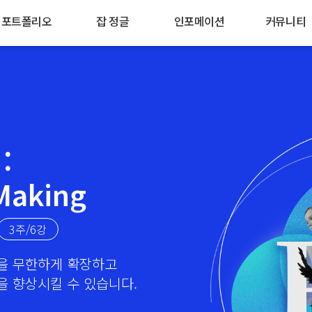
포트폴리오
잡 정글
인포메이션
커뮤니티
ALL
취업 기업 리스트
커리큘럼 로드맵
핀터레스트
APP
졸업생 취업 현황
공지사항
블로그
WEB
채용 정보
자주 묻는 질문
수강후기
UX
취업 가이드
Q & A
강사인터뷰
:
WEB PUBLISH
환불규정
Making
CHARACTER
후불제 안내
포인트
3주/6강
오시는길
을 무한하게 확장하고
 향상시킬 수 있습니다.