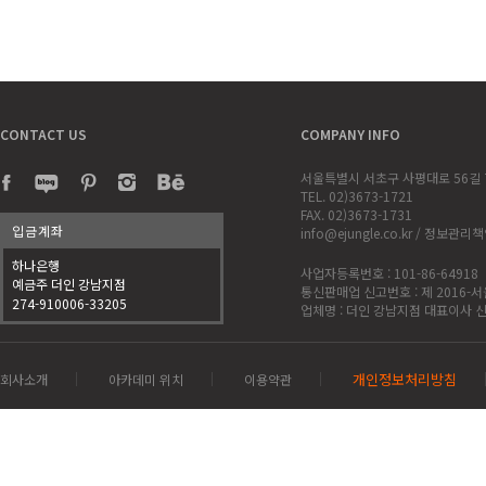
CONTACT US
COMPANY INFO
서울특별시 서초구 사평대로 56길 7 
TEL. 02)3673-1721
FAX. 02)3673-1731
입금계좌
info@ejungle.co.kr / 정보관리
하나은행
사업자등록번호 : 101-86-64918
예금주 더인 강남지점
통신판매업 신고번호 : 제 2016-서
274-910006-33205
업체명 : 더인 강남지점 대표이사 
개인정보처리방침
회사소개
아카데미 위치
이용약관